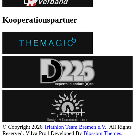
Kooperationspartner
© Copyright 2026
Triathlon Team Bremen e.V.
. All Rights
Reserved.
Vilva Pro | Developed By
Blossom Themes
.